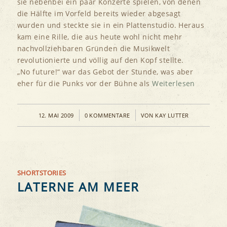
sie nebenbei ein paar Konzerte spielen, von denen
die Hälfte im Vorfeld bereits wieder abgesagt
wurden und steckte sie in ein Plattenstudio. Heraus
kam eine Rille, die aus heute wohl nicht mehr
nachvollziehbaren Gründen die Musikwelt
revolutionierte und völlig auf den Kopf stellte.
„No future!“ war das Gebot der Stunde, was aber
eher für die Punks vor der Bühne als
Weiterlesen
/
/
12. MAI 2009
0 KOMMENTARE
VON
KAY LUTTER
SHORTSTORIES
LATERNE AM MEER