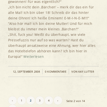
gewonnen! Für was eigentlich?“
„Ich bin nicht dein ‚Bärchen‘ – merk dir das ein für
alle Mal! Ich bin über 18! Schreib dir das hinter
deine Ohren! Ich heiße Eminem! E-M-I-N-E-M!!!“
“Also hör mal! Ich bin deine Mutter! Und für mich
bleibst du immer mein kleines ‚Bärchen‘!“
„Shit, fuck you! Weißt du überhaupt, wie viele
Pressefuzzis nur auf so was warten? Hast du
überhaupt ansatzweise eine Ahnung, wer hier alles
das Hoteltelefon abhören kann? Ich bin hier in
Europa!“
Weiterlesen
/
/
12. SEPTEMBER 2008
0 KOMMENTARE
VON
KAY LUTTER
‹
1
2
3
4
›
Seite 2 von 14