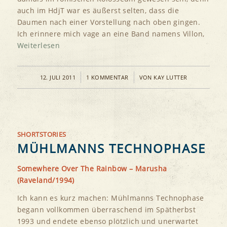
auch im HdjT war es äußerst selten, dass die
Daumen nach einer Vorstellung nach oben gingen.
Ich erinnere mich vage an eine Band namens Villon,
Weiterlesen
/
/
12. JULI 2011
1 KOMMENTAR
VON
KAY LUTTER
SHORTSTORIES
MÜHLMANNS TECHNOPHASE
Somewhere Over The Rainbow – Marusha
(Raveland/1994)
Ich kann es kurz machen: Mühlmanns Technophase
begann vollkommen überraschend im Spätherbst
1993 und endete ebenso plötzlich und unerwartet