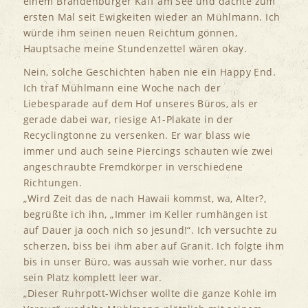
einem Brandenburger Kaff am See und dachte zum
ersten Mal seit Ewigkeiten wieder an Mühlmann. Ich
würde ihm seinen neuen Reichtum gönnen,
Hauptsache meine Stundenzettel wären okay.
Nein, solche Geschichten haben nie ein Happy End.
Ich traf Mühlmann eine Woche nach der
Liebesparade auf dem Hof unseres Büros, als er
gerade dabei war, riesige A1-Plakate in der
Recyclingtonne zu versenken. Er war blass wie
immer und auch seine Piercings schauten wie zwei
angeschraubte Fremdkörper in verschiedene
Richtungen.
„Wird Zeit das de nach Hawaii kommst, wa, Alter?,
begrüßte ich ihn, „Immer im Keller rumhängen ist
auf Dauer ja ooch nich so jesund!“. Ich versuchte zu
scherzen, biss bei ihm aber auf Granit. Ich folgte ihm
bis in unser Büro, was aussah wie vorher, nur dass
sein Platz komplett leer war.
„Dieser Ruhrpott-Wichser wollte die ganze Kohle im