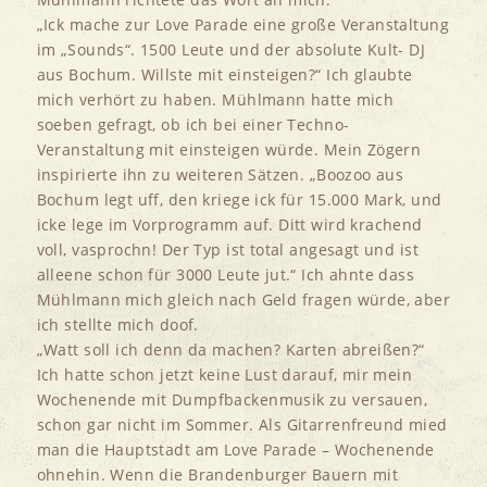
„Ick mache zur Love Parade eine große Veranstaltung
im „Sounds“. 1500 Leute und der absolute Kult- DJ
aus Bochum. Willste mit einsteigen?“ Ich glaubte
mich verhört zu haben. Mühlmann hatte mich
soeben gefragt, ob ich bei einer Techno-
Veranstaltung mit einsteigen würde. Mein Zögern
inspirierte ihn zu weiteren Sätzen. „Boozoo aus
Bochum legt uff, den kriege ick für 15.000 Mark, und
icke lege im Vorprogramm auf. Ditt wird krachend
voll, vasprochn! Der Typ ist total angesagt und ist
alleene schon für 3000 Leute jut.“ Ich ahnte dass
Mühlmann mich gleich nach Geld fragen würde, aber
ich stellte mich doof.
„Watt soll ich denn da machen? Karten abreißen?“
Ich hatte schon jetzt keine Lust darauf, mir mein
Wochenende mit Dumpfbackenmusik zu versauen,
schon gar nicht im Sommer. Als Gitarrenfreund mied
man die Hauptstadt am Love Parade – Wochenende
ohnehin. Wenn die Brandenburger Bauern mit