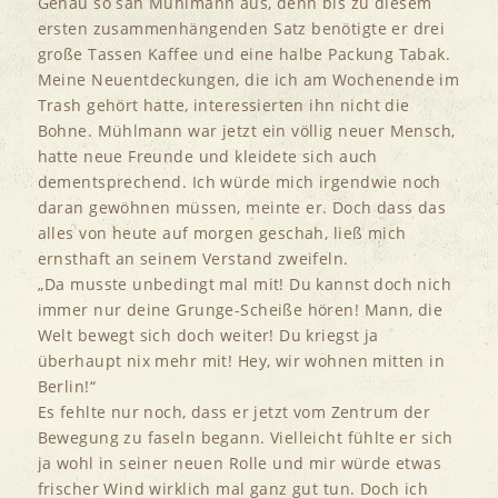
Genau so sah Mühlmann aus, denn bis zu diesem
ersten zusammenhängenden Satz benötigte er drei
große Tassen Kaffee und eine halbe Packung Tabak.
Meine Neuentdeckungen, die ich am Wochenende im
Trash gehört hatte, interessierten ihn nicht die
Bohne. Mühlmann war jetzt ein völlig neuer Mensch,
hatte neue Freunde und kleidete sich auch
dementsprechend. Ich würde mich irgendwie noch
daran gewöhnen müssen, meinte er. Doch dass das
alles von heute auf morgen geschah, ließ mich
ernsthaft an seinem Verstand zweifeln.
„Da musste unbedingt mal mit! Du kannst doch nich
immer nur deine Grunge-Scheiße hören! Mann, die
Welt bewegt sich doch weiter! Du kriegst ja
überhaupt nix mehr mit! Hey, wir wohnen mitten in
Berlin!“
Es fehlte nur noch, dass er jetzt vom Zentrum der
Bewegung zu faseln begann. Vielleicht fühlte er sich
ja wohl in seiner neuen Rolle und mir würde etwas
frischer Wind wirklich mal ganz gut tun. Doch ich