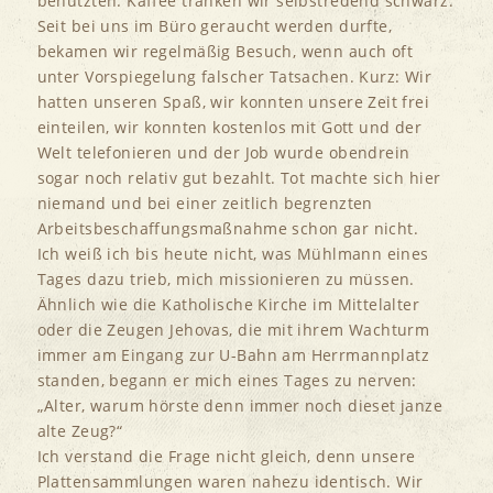
benutzten. Kaffee tranken wir selbstredend schwarz.
Seit bei uns im Büro geraucht werden durfte,
bekamen wir regelmäßig Besuch, wenn auch oft
unter Vorspiegelung falscher Tatsachen. Kurz: Wir
hatten unseren Spaß, wir konnten unsere Zeit frei
einteilen, wir konnten kostenlos mit Gott und der
Welt telefonieren und der Job wurde obendrein
sogar noch relativ gut bezahlt. Tot machte sich hier
niemand und bei einer zeitlich begrenzten
Arbeitsbeschaffungsmaßnahme schon gar nicht.
Ich weiß ich bis heute nicht, was Mühlmann eines
Tages dazu trieb, mich missionieren zu müssen.
Ähnlich wie die Katholische Kirche im Mittelalter
oder die Zeugen Jehovas, die mit ihrem Wachturm
immer am Eingang zur U-Bahn am Herrmannplatz
standen, begann er mich eines Tages zu nerven:
„Alter, warum hörste denn immer noch dieset janze
alte Zeug?“
Ich verstand die Frage nicht gleich, denn unsere
Plattensammlungen waren nahezu identisch. Wir