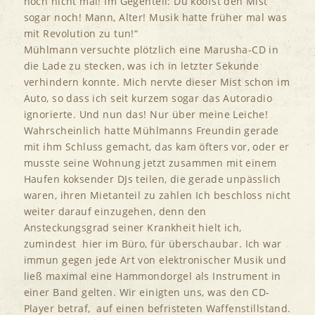
noch nicht mal! Im Gegenteil: Du koofst den Mist
sogar noch! Mann, Alter! Musik hatte früher mal was
mit Revolution zu tun!“
Mühlmann versuchte plötzlich eine Marusha-CD in
die Lade zu stecken, was ich in letzter Sekunde
verhindern konnte. Mich nervte dieser Mist schon im
Auto, so dass ich seit kurzem sogar das Autoradio
ignorierte. Und nun das! Nur über meine Leiche!
Wahrscheinlich hatte Mühlmanns Freundin gerade
mit ihm Schluss gemacht, das kam öfters vor, oder er
musste seine Wohnung jetzt zusammen mit einem
Haufen koksender DJs teilen, die gerade unpässlich
waren, ihren Mietanteil zu zahlen Ich beschloss nicht
weiter darauf einzugehen, denn den
Ansteckungsgrad seiner Krankheit hielt ich,
zumindest hier im Büro, für überschaubar. Ich war
immun gegen jede Art von elektronischer Musik und
ließ maximal eine Hammondorgel als Instrument in
einer Band gelten. Wir einigten uns, was den CD-
Player betraf, auf einen befristeten Waffenstillstand.