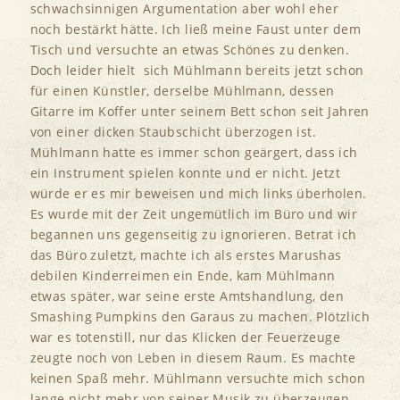
schwachsinnigen Argumentation aber wohl eher
noch bestärkt hätte. Ich ließ meine Faust unter dem
Tisch und versuchte an etwas Schönes zu denken.
Doch leider hielt sich Mühlmann bereits jetzt schon
für einen Künstler, derselbe Mühlmann, dessen
Gitarre im Koffer unter seinem Bett schon seit Jahren
von einer dicken Staubschicht überzogen ist.
Mühlmann hatte es immer schon geärgert, dass ich
ein Instrument spielen konnte und er nicht. Jetzt
würde er es mir beweisen und mich links überholen.
Es wurde mit der Zeit ungemütlich im Büro und wir
begannen uns gegenseitig zu ignorieren. Betrat ich
das Büro zuletzt, machte ich als erstes Marushas
debilen Kinderreimen ein Ende, kam Mühlmann
etwas später, war seine erste Amtshandlung, den
Smashing Pumpkins den Garaus zu machen. Plötzlich
war es totenstill, nur das Klicken der Feuerzeuge
zeugte noch von Leben in diesem Raum. Es machte
keinen Spaß mehr. Mühlmann versuchte mich schon
lange nicht mehr von seiner Musik zu überzeugen,