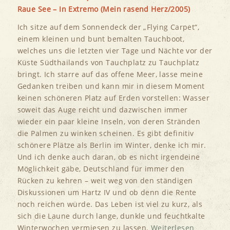
Raue See – In Extremo (Mein rasend Herz/2005)
Ich sitze auf dem Sonnendeck der „Flying Carpet“,
einem kleinen und bunt bemalten Tauchboot,
welches uns die letzten vier Tage und Nächte vor der
Küste Südthailands von Tauchplatz zu Tauchplatz
bringt. Ich starre auf das offene Meer, lasse meine
Gedanken treiben und kann mir in diesem Moment
keinen schöneren Platz auf Erden vorstellen: Wasser
soweit das Auge reicht und dazwischen immer
wieder ein paar kleine Inseln, von deren Stränden
die Palmen zu winken scheinen. Es gibt definitiv
schönere Plätze als Berlin im Winter, denke ich mir.
Und ich denke auch daran, ob es nicht irgendeine
Möglichkeit gäbe, Deutschland für immer den
Rücken zu kehren – weit weg von den ständigen
Diskussionen um Hartz IV und ob denn die Rente
noch reichen würde. Das Leben ist viel zu kurz, als
sich die Laune durch lange, dunkle und feuchtkalte
Winterwochen vermiesen zu lassen.
Weiterlesen