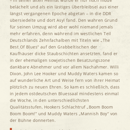
– in seiner alten Heimat wurde er nur noch müde
belächelt und als ein lästiges Überbleibsel aus einer
längst vergangenen Epoche abgetan – in die DDR
übersiedelte und dort Asyl fand. Den wahren Grund
für seinen Umzug wird aber wohl niemand jemals
mehr erfahren, denn während im westlichen Teil
Deutschlands Zehnfachalben mit Titeln wie „The
Best Of Blues“ auf den Grabbeltischen der
Kaufhäuser dicke Staubschichten ansetzten, fand er
in der ehemaligen sowjetischen Besatzungszone
dankbare Abnehmer und vor allem Nachahmer. Willi
Dixon, John Lee Hooker und Muddy Waters kamen so
auf wunderliche Art und Weise fern von ihrer Heimat
plötzlich zu neuen Ehren. So kam es schließlich, dass
in jedem ostdeutschen Bluessaal mindestens einmal
die Woche, in den unterschiedlichsten
Qualitätsstufen, Hookers Schlachtruf „Boom Boom
Boom Boom!“ und Muddy Waters „Mannish Boy“ von
der Bühne donnerten.