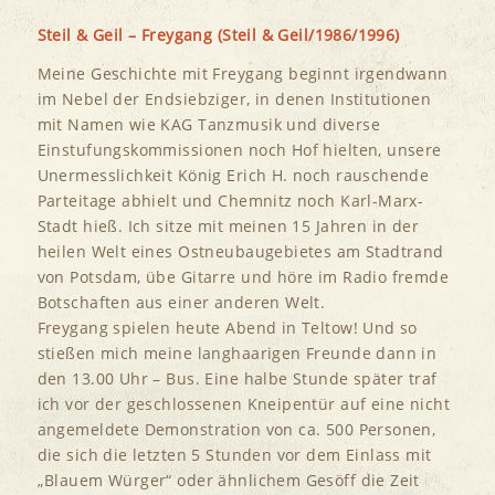
Steil & Geil – Freygang (Steil & Geil/1986/1996)
Meine Geschichte mit Freygang beginnt irgendwann
im Nebel der Endsiebziger, in denen Institutionen
mit Namen wie KAG Tanzmusik und diverse
Einstufungskommissionen noch Hof hielten, unsere
Unermesslichkeit König Erich H. noch rauschende
Parteitage abhielt und Chemnitz noch Karl-Marx-
Stadt hieß. Ich sitze mit meinen 15 Jahren in der
heilen Welt eines Ostneubaugebietes am Stadtrand
von Potsdam, übe Gitarre und höre im Radio fremde
Botschaften aus einer anderen Welt.
Freygang spielen heute Abend in Teltow! Und so
stießen mich meine langhaarigen Freunde dann in
den 13.00 Uhr – Bus. Eine halbe Stunde später traf
ich vor der geschlossenen Kneipentür auf eine nicht
angemeldete Demonstration von ca. 500 Personen,
die sich die letzten 5 Stunden vor dem Einlass mit
„Blauem Würger“ oder ähnlichem Gesöff die Zeit