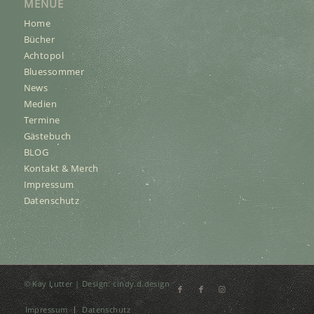
MENUE
Home
Bücher
Achtopol
Bluessommer
News
Medien
Termine
Gästebuch
BLOG
Kontakt & Merch
Impressum
Datenschutz
© Kay Lutter | Design:
cindy.d.design
Impressum
Datenschutz